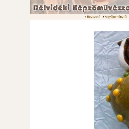
Bevezető
A gyűjteményről