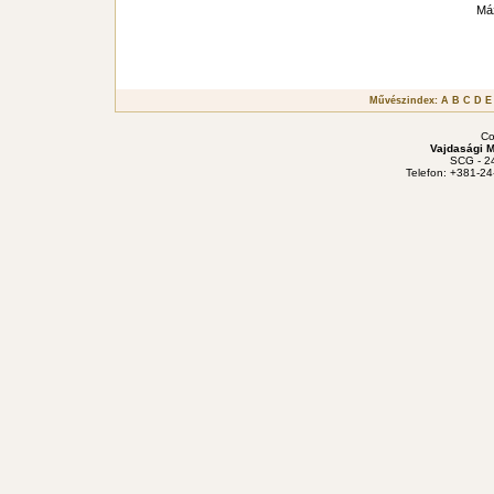
Má
Művészindex:
A
B
C
D
E
Co
Vajdasági M
SCG - 24
Telefon: +381-24